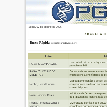
Sexta, 07 de agosto de 2026.
A
B
C
D
E
F
G
H
I
Busca Rápida
(somente por palavras-chave)
Autor
Tí
Diversidade de teor de lignina
ROSA, SILVANA ALVES
peruvianus Mill.
RAGALZI, CELINA DE
Degrana de sementes e associa
MEDEIROS
inflorescência em híbridos de 
Mapeamento genético de loci as
Reche, Deivid Lincoln
componentes em feijão comum (P
comercial preto
Influência de fatores na expre
Rosa, Jocimar Costa
de Ft Raman na identificação de
Rocha, Fernanda Larissa
Diversidade genética de cultiva
Marques
caracteres agronômicos emprega