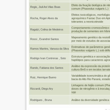
Efeito da fixação biológica de ni
Regis, Jiuli Ani Vilas Boas
comum (Phaseolus vulgaris L.)
Efeitos toxicológicos, morfológi
Rocha, Roger Alves da
agroquímico Fastac Duo em Apis 
tolerantes a neonicotinoide
Comportamento cromossômico na 
Ragalzi, Celina de Medeiros
produção de sementes em híbrid
Mapeamento genético da resist
Rossi , Evandrei Santos
por meio de estudos de associ
Estimativas de parâmetros gené
Ramos Martins, Vanusa da Silva
(Phaseolus vulgaris L.) sob défic
Estrutura genética e associaç
Rodrigo Ivan Contreras , Soto
haplótipos para caracteres agr
Análise da expressão da proteí
Rando, Fabiana dos Santos
cultura Bm5 e em tecidos larvai
Variabilidade isoenzimática do g
Ruiz, Henrique Bueno
bacia do Alto Rio Paraná, estad
Linhagens de feijão comum (Pha
Rizzardi, Diego Ary
doses de nitrogênio e à inocula
spp
Rodrigues , Bruna
Análise da diversidade genética 