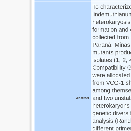
To characteriz
lindemuthianum
heterokaryosis,
formation and 
collected from 
Paraná, Minas 
mutants produ
isolates (1, 2,
Compatibility 
were allocated
from VCG-1 sh
among themselv
and two unstab
Abstract
heterokaryons
genetic divers
analysis (Rand
different prim