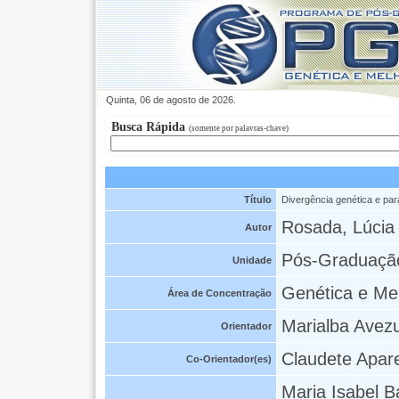
Quinta, 06 de agosto de 2026.
Busca Rápida
(somente por palavras-chave)
Título
Divergência genética e par
Rosada, Lúcia
Autor
Pós-Graduaçã
Unidade
Genética e Me
Área de Concentração
Marialba Avez
Orientador
Claudete Apar
Co-Orientador(es)
Maria Isabel B