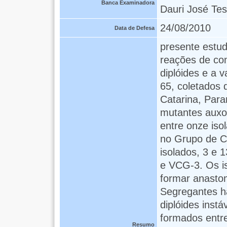
Banca Examinadora
Dauri José Te
24/08/2010
Data de Defesa
presente estud
reações de com
diplóides e a v
65, coletados 
Catarina, Par
mutantes auxot
entre onze iso
no Grupo de C
isolados, 3 e 
e VCG-3. Os i
formar anastom
Segregantes ha
diplóides inst
formados entre
Resumo