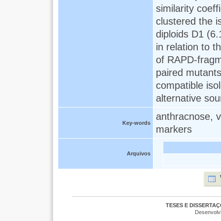
similarity coe
clustered the i
diploids D1 (6
in relation to 
of RAPD-fragm
paired mutants
compatible iso
alternative sou
anthracnose, v
Key-words
markers
Arquivos
TESES E DISSERTA
Desenvolv