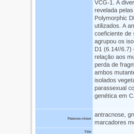
VCG-1. A diver
revelada pela
Polymorphic DN
utilizados. A 
coeficiente de
agrupou os iso
D1 (6.14//6.7)
relação aos m
perda de frag
ambos mutante
isolados veget
parassexual con
genética em C
antracnose, gr
Palavras-chave
marcadores mo
Title