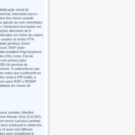
tiplicação clonal de
ustrial, indexadas para o
tica dos clones usando
s apicais de sete variedades
ra e Tamboara) inoculados em
ações diferentes de 6-
belecidos em meios de cultura
m usados os testes PTA-
dade genética, foram
son: IRAP (Inter-
ite Amplified Polymorphism)
es Olho Junto, Fécula
 com primers para
SSR) do genoma de
 clones. O polimorfismo nas
es maior que o polimorfismo
ho Junto e IPR-União; a
rimers para IRAP e REMAP
ilidade em clones de
ssava varieties (Manihot
Common Mosaic Virus (CsCMV),
from seven cassava varieties
 were employed to obtain the
 of auxin and different
ties were established in