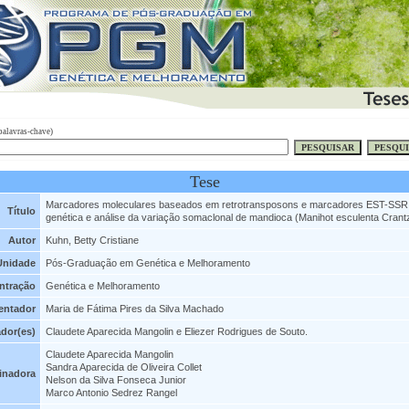
palavras-chave)
Tese
Marcadores moleculares baseados em retrotransposons e marcadores EST-SSR 
Título
genética e análise da variação somaclonal de mandioca (Manihot esculenta Crant
Autor
Kuhn, Betty Cristiane
Unidade
Pós-Graduação em Genética e Melhoramento
ntração
Genética e Melhoramento
entador
Maria de Fátima Pires da Silva Machado
dor(es)
Claudete Aparecida Mangolin e Eliezer Rodrigues de Souto.
Claudete Aparecida Mangolin
Sandra Aparecida de Oliveira Collet
inadora
Nelson da Silva Fonseca Junior
Marco Antonio Sedrez Rangel