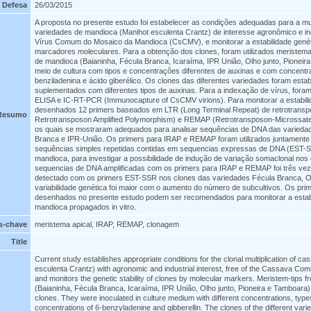
 Defesa
26/03/2015
A proposta no presente estudo foi estabelecer as condições adequadas para a mul
variedades de mandioca (Manihot esculenta Crantz) de interesse agronômico e ind
Vírus Comum do Mosaico da Mandioca (CsCMV), e monitorar a estabilidade gené
marcadores moleculares. Para a obtenção dos clones, foram utilizados meristema
de mandioca (Baianinha, Fécula Branca, Icaraíma, IPR União, Olho junto, Pionei
meio de cultura com tipos e concentrações diferentes de auxinas e com concentr
benziladenina e ácido giberélico. Os clones das diferentes variedades foram esta
suplementados com diferentes tipos de auxinas. Para a indexação de vírus, fora
ELISA e IC-RT-PCR (Immunocapture of CsCMV virions). Para monitorar a estabili
desenhados 12 primers baseados em LTR (Long Terminal Repeat) de retrotranspo
Resumo
Retrotransposon Amplified Polymorphism) e REMAP (Retrotransposon-Microssatell
os quais se mostraram adequados para analisar sequências de DNA das variedad
Branca e IPR-União. Os primers para IRAP e REMAP foram utilizados juntamente
sequências simples repetidas contidas em sequencias expressas de DNA (EST-
mandioca, para investigar a possibilidade de indução de variação somaclonal nos
sequencias de DNA amplificadas com os primers para IRAP e REMAP foi três vez
detectado com os primers EST-SSR nos clones das variedades Fécula Branca, Ol
variabilidade genética foi maior com o aumento do número de subcultivos. Os p
desenhados no presente estudo podem ser recomendados para monitorar a estab
mandioca propagados in vitro.
s-chave
meristema apical, IRAP, REMAP, clonagem
Title
Current study establishes appropriate conditions for the clonal multiplication of ca
esculenta Crantz) with agronomic and industrial interest, free of the Cassava 
and monitors the genetic stability of clones by molecular markers. Meristem-tips 
(Baianinha, Fécula Branca, Icaraíma, IPR União, Olho junto, Pioneira e Tamboara)
clones. They were inoculated in culture medium with different concentrations, types
concentrations of 6-benzyladenine and gibberellin. The clones of the different varie