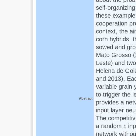
self-organizing
these examples
cooperation pr
context, the ai
corn hybrids, t
sowed and grow
Mato Grosso (
Leste) and two
Helena de Goiá
and 2013). Eac
variable grain 
to trigger the 
Abstract
provides a net
input layer ne
The competitiv
a random 𝑥 input
network without