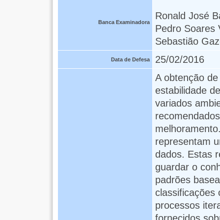
Ronald José Ba
Banca Examinadora
Pedro Soares V
Sebastião Gaz
25/02/2016
Data de Defesa
A obtenção de 
estabilidade d
variados ambie
recomendados,
melhoramento. 
representam u
dados. Estas 
guardar o con
padrões basead
classificações
processos iter
fornecidos so