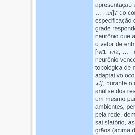
apresentação al
… , 𝑥𝑛]𝑇 do 
especificação 
grade responde
neurônio que a
o vetor de entr
[𝑤𝑖1, 𝑤𝑖2, … 
neurônio vence
topológica de 
adaptativo ocor
𝑤𝑖𝑗, durante
análise dos res
um mesmo pad
ambientes, pe
pela rede, de
satisfatório, 
grãos (acima de