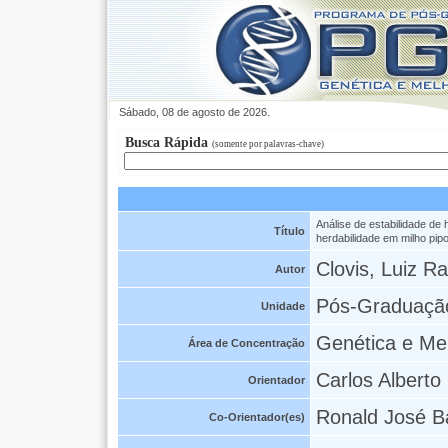
Sábado, 08 de agosto de 2026.
Busca Rápida
(somente por palavras-chave)
Análise de estabilidade de 
Título
herdabilidade em milho pip
Clovis, Luiz Ra
Autor
Pós-Graduaçã
Unidade
Genética e Me
Área de Concentração
Carlos Alberto
Orientador
Ronald José Ba
Co-Orientador(es)