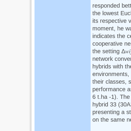
responded bett
the lowest Euc
its respective vect
moment, he wa
indicates the 
cooperative ne
the setting Δ𝑤𝑖
network conver
hybrids with t
environments,
their classes, 
performance as
6 t.ha -1). The
hybrid 33 (30A
presenting a s
on the same ne