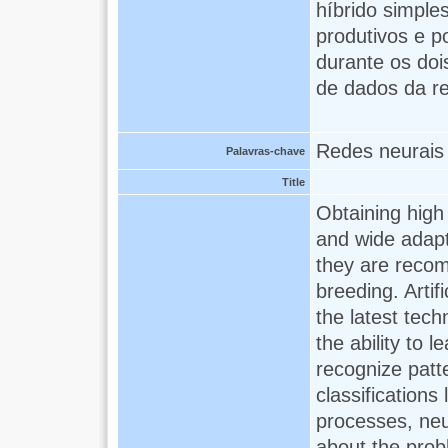
híbrido simpl
produtivos e 
durante os do
de dados da r
Redes neurais a
Palavras-chave
Title
Obtaining high 
and wide adapt
they are recom
breeding. Artif
the latest tec
the ability to 
recognize patt
classifications
processes, neu
about the prob