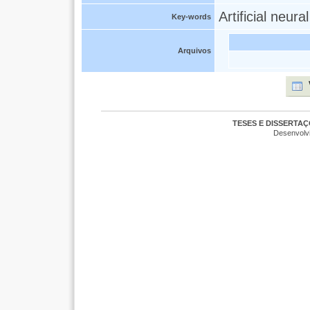
Artificial neur
Key-words
Arquivos
TESES E DISSERTA
Desenvolv