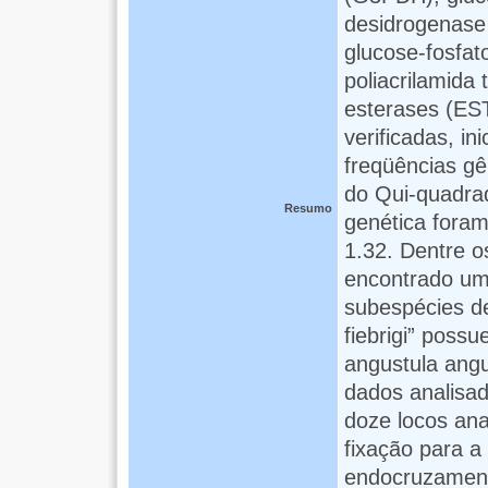
desidrogenase
glucose-fosfat
poliacrilamida
esterases (EST
verificadas, in
freqüências gê
do Qui-quadrad
Resumo
genética fora
1.32. Dentre o
encontrado um
subespécies de
fiebrigi” poss
angustula ang
dados analisad
doze locos ana
fixação para a
endocruzament