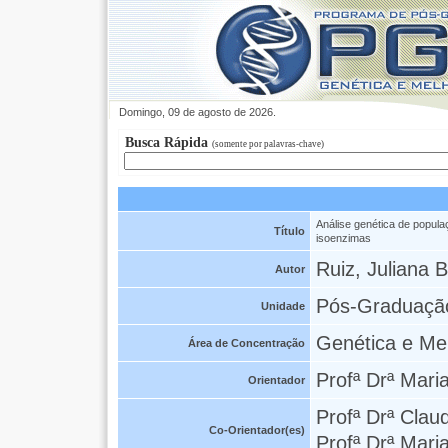
Domingo, 09 de agosto de 2026.
Busca Rápida
(somente por palavras-chave)
Análise genética de popula
Título
isoenzimas
Ruiz, Juliana 
Autor
Pós-Graduaçã
Unidade
Genética e Me
Área de Concentração
Profª Drª Mari
Orientador
Profª Drª Clau
Co-Orientador(es)
Profª Drª Mari