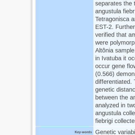
separates the 
angustula fiebr
Tetragonisca a
EST-2. Further
verified that a
were polymorphi
Altônia sample
in Ivatuba it o
occur gene flow
(0.566) demons
differentiated
genetic distanc
between the an
analyzed in tw
angustula coll
fiebrigi collect
Genetic variabi
Key-words