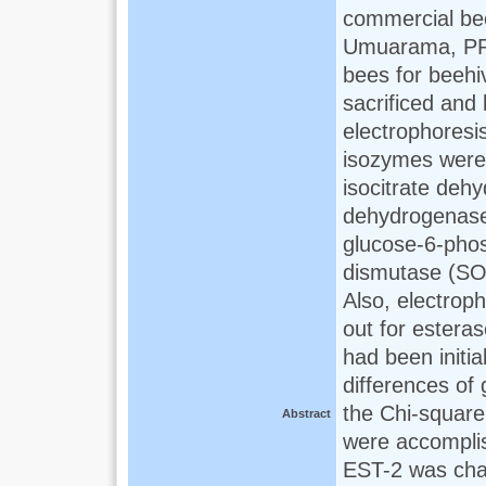
commercial bee
Umuarama, PR. 
bees for beehi
sacrificed and
electrophoresi
isozymes were
isocitrate deh
dehydrogenas
glucose-6-pho
dismutase (SO
Also, electroph
out for esteras
had been initial
differences of
the Chi-square
Abstract
were accompli
EST-2 was char