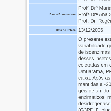
Profª Drª Mari
Profª Drª Ana 
Banca Examinadora
Prof. Dr. Rogé
13/12/2006
Data de Defesa
O presente est
variabilidade 
de isoenzimas 
desses insetos
coletadas em c
Umuarama, PR.
caixa. Após as
mantidas a -20
géis de amido 
enzimáticos: m
desidrogenase 
(G3PDH), gluc