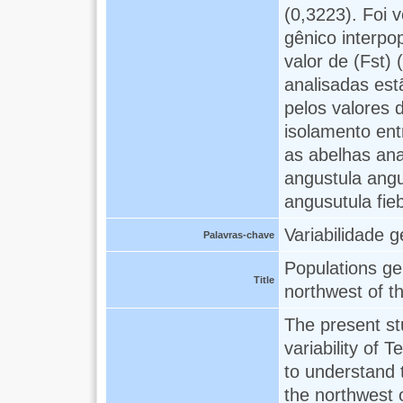
(0,3223). Foi 
gênico interpo
valor de (Fst)
analisadas est
pelos valores 
isolamento ent
as abelhas ana
angustula angu
angusutula fieb
Variabilidade 
Palavras-chave
Populations ge
Title
northwest of t
The present st
variability of 
to understand t
the northwest 