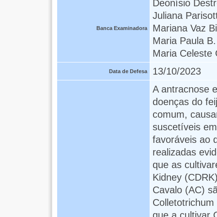
Deonísio Dest
Juliana Parisot
Mariana Vaz B
Banca Examinadora
Maria Paula B
Maria Celeste 
13/10/2023
Data de Defesa
A antracnose e
doenças do fei
comum, causan
suscetíveis e
favoráveis ao
realizadas evi
que as cultiva
Kidney (CDRK
Cavalo (AC) sã
Colletotrichum
que a cultivar