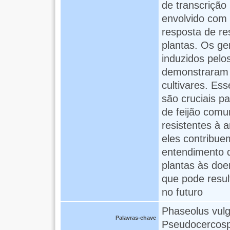
de transcrição
envolvido com 
resposta de re
plantas. Os g
induzidos pelo
demonstraram p
cultivares. Ess
são cruciais p
de feijão com
resistentes à 
eles contribue
entendimento 
plantas às doe
que pode resul
no futuro
Phaseolus vulg
Palavras-chave
Pseudocercospo