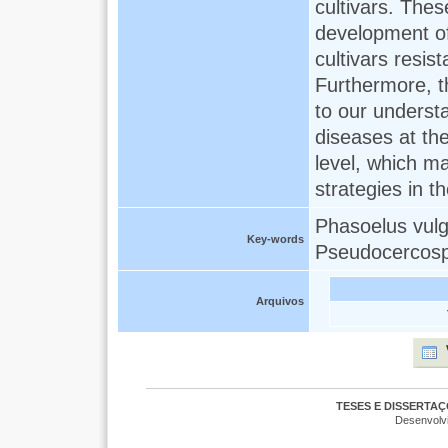
cultivars. Thes
development 
cultivars resis
Furthermore, t
to our underst
diseases at th
level, which m
strategies in th
Phasoelus vulg
Key-words
Pseudocercospo
Arquivos
TESES E DISSERTA
Desenvolv