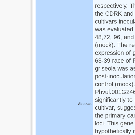
respectively. T
the CDRK and
cultivars inocu
was evaluated 
48,72, 96, and 
(mock). The re
expression of 
63-39 race of P
griseola was a
post-inoculatio
control (mock)
Phvul.001G24
significantly t
Abstract
cultivar, sugges
the primary c
loci. This gene 
hypothetically 