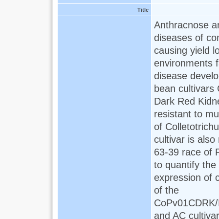
Title
Anthracnose an
diseases of c
causing yield l
environments f
disease devel
bean cultivars 
Dark Red Kidn
resistant to mu
of Colletotric
cultivar is also
63-39 race of 
to quantify the 
expression of 
of the
CoPv01CDRK/P
and AC cultivar