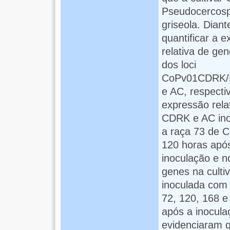
Pseudocercos
griseola. Diant
quantificar a 
relativa de ge
dos loci
CoPv01CDRK/P
e AC, respecti
expressão rela
CDRK e AC in
a raça 73 de C
120 horas apó
inoculação e n
genes na cult
inoculada com a
72, 120, 168 e
após a inocula
evidenciaram 