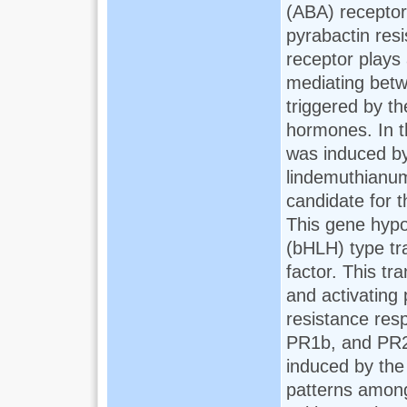
(ABA) receptor
pyrabactin resi
receptor plays 
mediating betw
triggered by t
hormones. In t
was induced by
lindemuthianum
candidate for 
This gene hypot
(bHLH) type tr
factor. This tr
and activating 
resistance re
PR1b, and PR2
induced by the
patterns amon