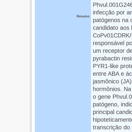
Phvul.001G246
infecção por 
Resumo
patógenos na c
candidato aos l
CoPv01CDRK/P
responsável po
um receptor de
pyrabactin resi
PYR1-like pro
entre ABA e ác
jasmônico (JA
hormônios. Na 
o gene Phvul.
patógeno, indi
principal cand
hipoteticament
transcrição do 