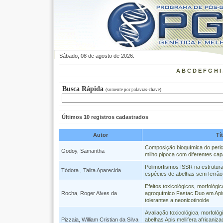
Sábado, 08 de agosto de 2026.
A
B
C
D
E
F
G
H
I
Busca Rápida
(somente por palavras-chave)
Últimos 10 registros cadastrados
Autor
Tí
Composição bioquímica do peric
Godoy, Samantha
milho pipoca com diferentes ca
Polimorfismos ISSR na estrutur
Tódora , Talita Aparecida
espécies de abelhas sem ferrão
Efeitos toxicológicos, morfológi
Rocha, Roger Alves da
agroquímico Fastac Duo em Apis 
tolerantes a neonicotinoide
Avaliação toxicológica, morfológ
Pizzaia, William Cristian da Silva
abelhas Apis mellifera africaniz