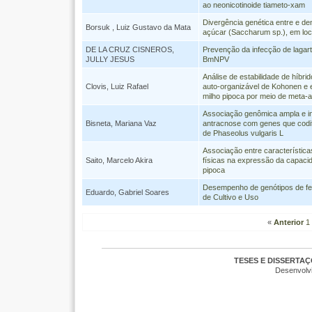
ao neonicotinoide tiameto-xam
Divergência genética entre e de
Borsuk , Luiz Gustavo da Mata
açúcar (Saccharum sp.), em l
DE LA CRUZ CISNEROS,
Prevenção da infecção de lagart
JULLY JESUS
BmNPV
Análise de estabilidade de híbri
Clovis, Luiz Rafael
auto-organizável de Kohonen e e
milho pipoca por meio de meta-a
Associação genômica ampla e int
Bisneta, Mariana Vaz
antracnose com genes que cod
de Phaseolus vulgaris L
Associação entre característic
Saito, Marcelo Akira
físicas na expressão da capaci
pipoca
Desempenho de genótipos de fe
Eduardo, Gabriel Soares
de Cultivo e Uso
«
Anterior
1
TESES E DISSERTA
Desenvolv