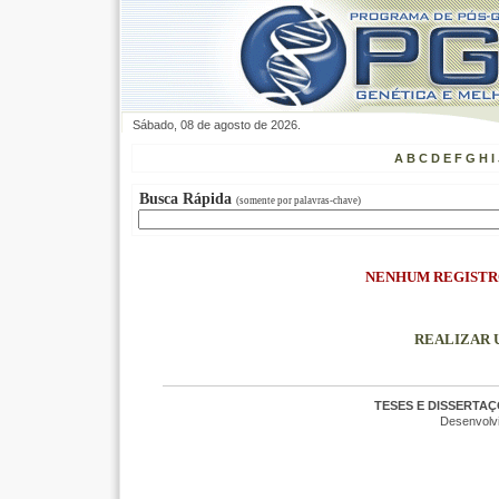
Sábado, 08 de agosto de 2026.
A
B
C
D
E
F
G
H
I
Busca Rápida
(somente por palavras-chave)
NENHUM REGISTR
REALIZAR 
TESES E DISSERTA
Desenvolv