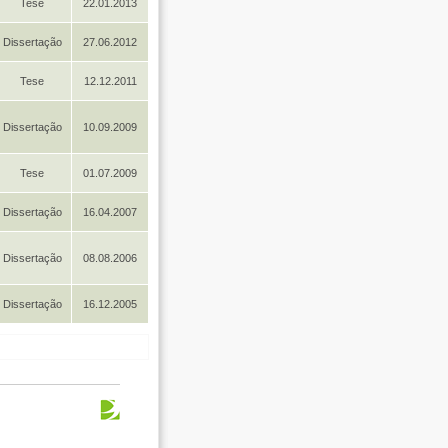
Tese
22.01.2013
Dissertação
27.06.2012
Tese
12.12.2011
Dissertação
10.09.2009
Tese
01.07.2009
Dissertação
16.04.2007
Dissertação
08.08.2006
Dissertação
16.12.2005