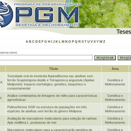
A
B
C
D
E
F
G
H
I
J
K
L
M
N
O
P
Q
R
S
T
U
V
X
Y
W
Z
palavras-chave)
Título
Área
Toxicidade oral do inseticida flupiradifurona nas abelhas sem
ferrão Scaptotrigona depilis e Tetragonisca angustula (Apidae:
Genética e
DA
Meliponini): Impacto morfológico, genético, bioquímico e
Melhoramento
comportamental
Análise combinatória de linhagens de milho para características
Genética e
o
agronômicas
Melhoramento
Polimorfismos ISSR na estrutura de populações em três
Genética e
espécies de abelhas sem ferrão do gênero Melipona
Melhoramento
Avaliação de marcadores moleculares para seleção de rainhas
Genética e
Apis mellifera L. produtoras de mel
Melhoramento
Marcadores moleculares para a caracterização genética de
Genética e