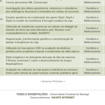
ia
Cereus peruvianus Mill. (Cactaceae)
Melhoramento
Investigação dos efeitos genotóxicos, citotóxicos e citostáticos
Genética e
dos antifúngicos fluconazol e terbinafina em células de eucarioto.
Melhoramento
Estudos genéticos da combinação dos genes Rpp2, Rpp4 e
Genética e
mos
Rpp5 no caráter de resistência à ferrugem asiática da soja
Melhoramento
Obtenção de seqüências expressas em túbulos de Malpighi de
Genética e
híbridos de bicho-da-seda infectados pelo “Bombyx mori”
Melhoramento
nucleopoliedrovírus múltiplo, BmMNPV
Regeneração, transformação genética e caracterização de
Genética e
plantas transgênicas de soja
Melhoramento
Utilização de marcadores SSR na avaliação da distância
Genética e
genética entre progênies tropicais e temperadas de milho-pipoca
Melhoramento
Efeito fungitóxico do detergente derivado do óleo da mamona
Genética e
(“Ricinus communis”) sobre o desenvolvimento de fungos
Melhoramento
fitopatogênicos
Avaliação de cultivares de soja quanto à tolerância ao estresse
Genética e
hídrico pelo método do papel-solução contendo polietileno glicol
Melhoramento
«
Anterior
Próximo
»
TESES E DISSERTAÇÕES
- Universidade Estadual de Maringá
Desenvolvimento:
VIASITE INTERNET