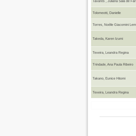
Tavares , Juliana Sala de Far
Tolomeotti, Danielle
Torres, Noélle Giacomini Le
Takeda, Karen Izumi
Texeira, Leandra Regina
Trindade, Ana Paula Ribeiro
Takano, Eunice Hitomi
Texeira, Leandra Regina