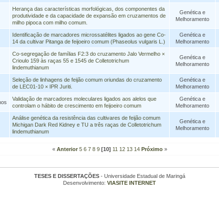
Herança das características morfológicas, dos componentes da
Genética e
produtividade e da capacidade de expansão em cruzamentos de
Melhoramento
milho pipoca com milho comum.
Identificação de marcadores microssatélites ligados ao gene Co-
Genética e
14 da cultivar Pitanga de feijoeiro comum (Phaseolus vulgaris L.)
Melhoramento
Co-segregação de famílias F2:3 do cruzamento Jalo Vermelho ×
Genética e
Crioulo 159 às raças 55 e 1545 de Colletotrichum
Melhoramento
lindemuthianum
Seleção de linhagens de feijão comum oriundas do cruzamento
Genética e
de LEC01-10 × IPR Juriti.
Melhoramento
Validação de marcadores moleculares ligados aos alelos que
Genética e
mos
controlam o hábito de crescimento em feijoeiro comum
Melhoramento
Análise genética da resistência das cultivares de feijão comum
Genética e
Michigan Dark Red Kidney e TU a três raças de Colletotrichum
Melhoramento
lindemuthianum
«
Anterior
5
6
7
8
9
[10]
11
12
13
14
Próximo
»
TESES E DISSERTAÇÕES
- Universidade Estadual de Maringá
Desenvolvimento:
VIASITE INTERNET