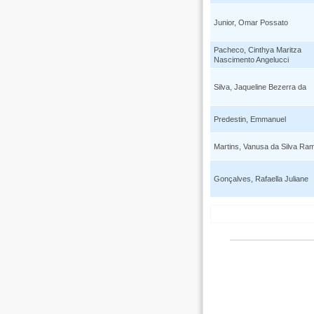
Junior, Omar Possato
Pacheco, Cinthya Maritza
Nascimento Angelucci
Silva, Jaqueline Bezerra da
Predestin, Emmanuel
Martins, Vanusa da Silva Ra
Gonçalves, Rafaella Juliane