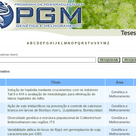
A
B
C
D
E
F
G
H
I
J
K
L
M
N
O
P
Q
R
S
T
U
V
X
Y
W
Z
palavras-chave)
trados
Título
Área
Indução de haplodia mediante cruzamentos com os indutores
Genética e
s
Tail 9 e KHI e avaliação de metodologias para eliminação de
Melhoramento
falsos haploides de milho
Ação de sais imidazólicos na prevenção e controle de calcinose
Genética e
branca em larvas de Bombyx mori L. (Lepidoptera: Bombycidae)
Melhoramento
Diversidade genética e estrutura populacional de Colletotrichum
Genética e
lindemuthianum nas regiões ITS
Melhoramento
Variabilidade alélica do locus de Rpp1 em germoplasma de soja
Genética e
caracterizada por GBS.
Melhoramento