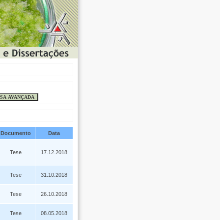
Documento
Data
Tese
17.12.2018
Tese
31.10.2018
Tese
26.10.2018
Tese
08.05.2018